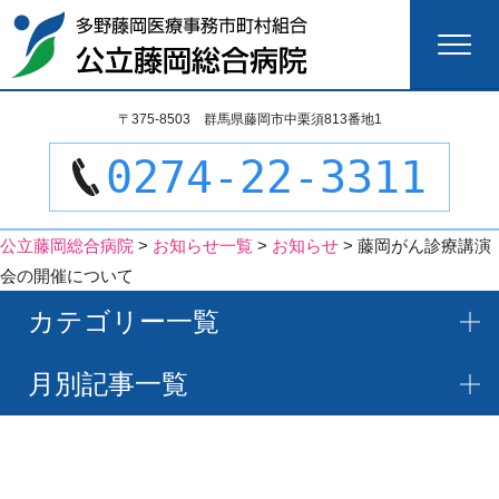
検
〒375-8503 群馬県藤岡市中栗須813番地1
索:
0274-22-3311
公立藤岡総合病院
>
お知らせ一覧
>
お知らせ
>
藤岡がん診療講演
会の開催について
カテゴリー一覧
月別記事一覧