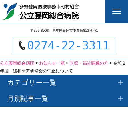
検
〒375-8503 群馬県藤岡市中栗須813番地1
索:
0274-22-3311
公立藤岡総合病院
>
お知らせ一覧
>
医療・福祉関係の方
>
令和２
年度 緩和ケア研修会の中止について
カテゴリー一覧
月別記事一覧