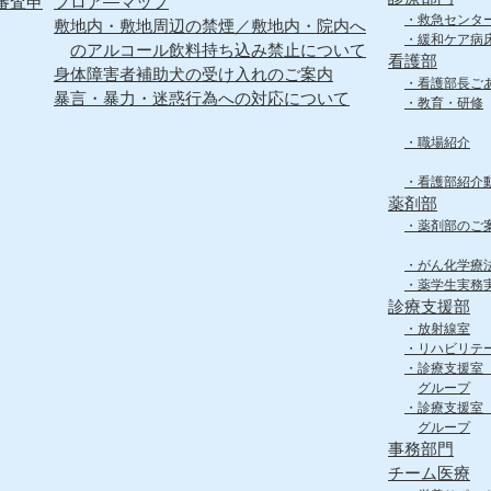
審査申
フロア―マップ
救急センタ
敷地内・敷地周辺の禁煙／敷地内・院内へ
緩和ケア病
のアルコール飲料持ち込み禁止について
看護部
身体障害者補助犬の受け入れのご案内
看護部長ご
暴言・暴力・迷惑行為への対応について
教育・研修
職場紹介
看護部紹介
薬剤部
薬剤部のご
がん化学療
薬学生実務
診療支援部
放射線室
リハビリテ
診療支援室
グループ
診療支援室
グループ
事務部門
チーム医療