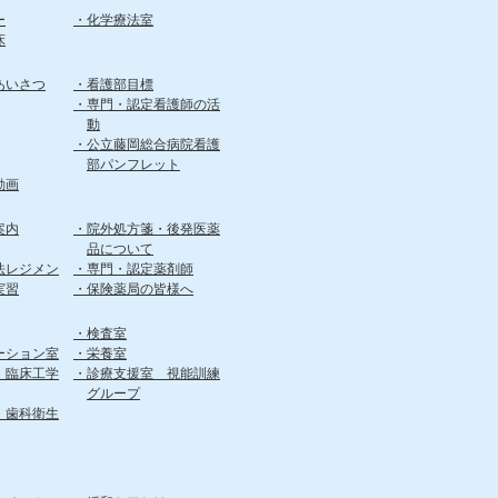
ー
化学療法室
床
あいさつ
看護部目標
専門・認定看護師の活
動
公立藤岡総合病院看護
部パンフレット
動画
案内
院外処方箋・後発医薬
品について
法レジメン
専門・認定薬剤師
実習
保険薬局の皆様へ
検査室
ーション室
栄養室
 臨床工学
診療支援室 視能訓練
グループ
 歯科衛生