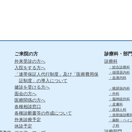
ご来院の方
診療科・部
外来受診の方へ
診療科
入院をする方へ
総合診療科
循環器内科
「連帯保証人代行制度」及び「医療費用保
血液内科
証制度」の導入について
健診を受ける方へ
糖尿病内科
面会の方へ
外科
脳神経外科
医療関係の方へ
皮膚科
各種相談窓口
産婦人科
各種診断書等の作成について
放射線診断
外来診療予定
麻酔・ペイ
休診予定
ク科
診療部門