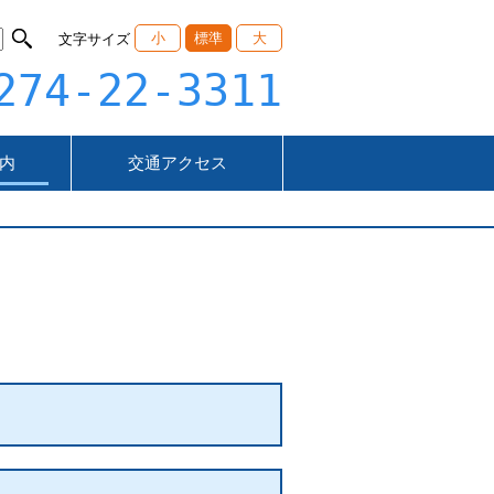
小
標準
大
文字サイズ
274-22-3311
内
交通アクセス
部