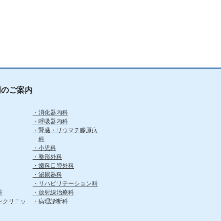
門のご案内
消化器内科
呼吸器内科
腎臓・リウマチ膠原病
科
小児科
整形外科
歯科口腔外科
泌尿器科
リハビリテーション科
科
放射線治療科
ンクリニッ
病理診断科