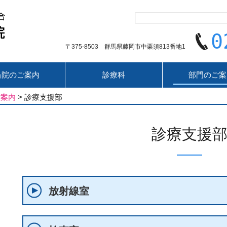
0
〒375-8503 群馬県藤岡市中栗須813番地1
当院のご案内
診療科
部門のご案
ご案内
>
診療支援部
診療支援
放射線室