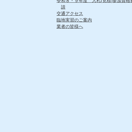
令和８・９年度 入札(見積)参加資格
請
交通アクセス
臨地実習のご案内
業者の皆様へ