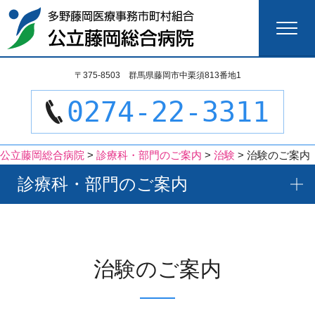
検
〒375-8503 群馬県藤岡市中栗須813番地1
索:
0274-22-3311
公立藤岡総合病院
>
診療科・部門のご案内
>
治験
>
治験のご案内
診療科・部門のご案内
治験のご案内