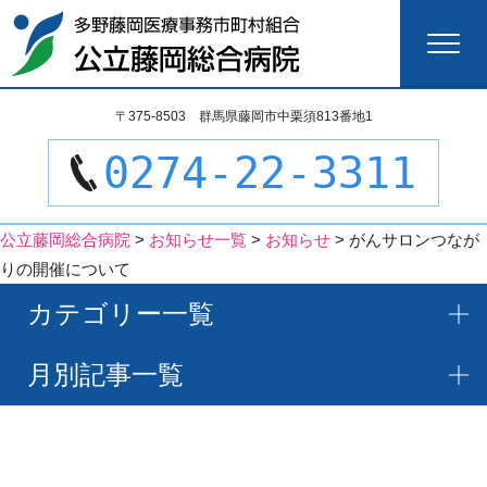
検
〒375-8503 群馬県藤岡市中栗須813番地1
索:
0274-22-3311
公立藤岡総合病院
>
お知らせ一覧
>
お知らせ
>
がんサロンつなが
りの開催について
カテゴリー一覧
月別記事一覧