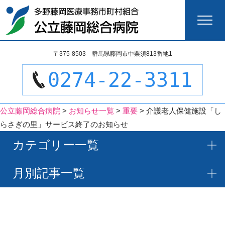
検
〒375-8503 群馬県藤岡市中栗須813番地1
索:
0274-22-3311
公立藤岡総合病院
>
お知らせ一覧
>
重要
>
介護老人保健施設「し
らさぎの里」サービス終了のお知らせ
カテゴリー一覧
月別記事一覧