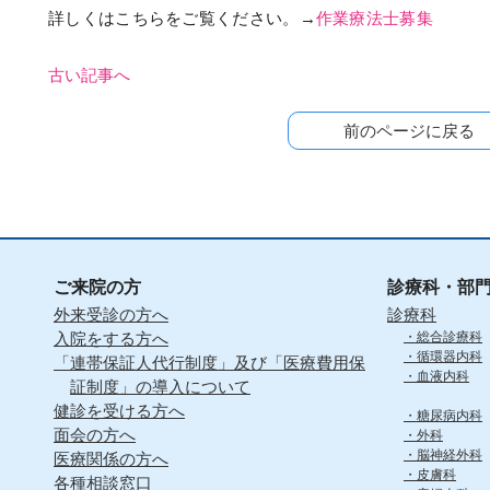
詳しくはこちらをご覧ください。→
作業療法士募集
古い記事へ
前のページに戻る
ご来院の方
診療科・部
外来受診の方へ
診療科
入院をする方へ
総合診療科
循環器内科
「連帯保証人代行制度」及び「医療費用保
血液内科
証制度」の導入について
健診を受ける方へ
糖尿病内科
面会の方へ
外科
脳神経外科
医療関係の方へ
皮膚科
各種相談窓口