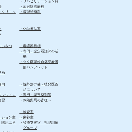
リハビリテーション科
科
放射線治療科
ンクリニッ
病理診断科
ー
化学療法室
床
あいさつ
看護部目標
専門・認定看護師の活
動
公立藤岡総合病院看護
部パンフレット
動画
案内
院外処方箋・後発医薬
品について
法レジメン
専門・認定薬剤師
実習
保険薬局の皆様へ
検査室
ーション室
栄養室
 臨床工学
診療支援室 視能訓練
グループ