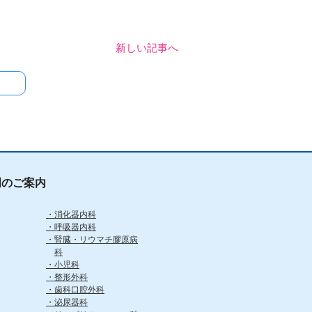
新しい記事へ
門のご案内
消化器内科
呼吸器内科
腎臓・リウマチ膠原病
科
小児科
整形外科
歯科口腔外科
泌尿器科