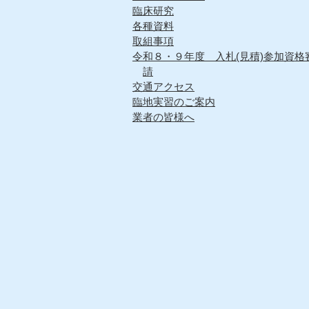
臨床研究
各種資料
取組事項
令和８・９年度 入札(見積)参加資格
請
交通アクセス
臨地実習のご案内
業者の皆様へ