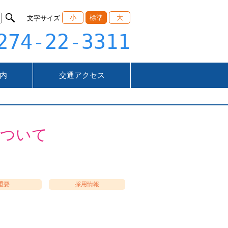
小
標準
大
文字サイズ
274-22-3311
内
交通アクセス
について
重要
採用情報