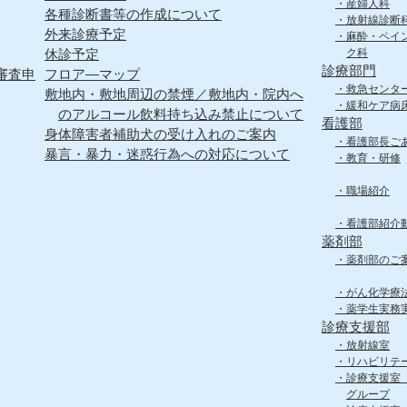
産婦人科
各種診断書等の作成について
放射線診断
外来診療予定
麻酔・ペイ
休診予定
ク科
診療部門
審査申
フロア―マップ
救急センタ
敷地内・敷地周辺の禁煙／敷地内・院内へ
緩和ケア病
のアルコール飲料持ち込み禁止について
看護部
身体障害者補助犬の受け入れのご案内
看護部長ご
暴言・暴力・迷惑行為への対応について
教育・研修
職場紹介
看護部紹介
薬剤部
薬剤部のご
がん化学療
薬学生実務
診療支援部
放射線室
リハビリテ
診療支援室
グループ