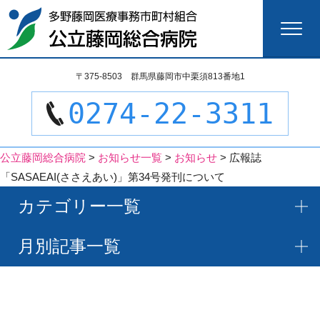
検
〒375-8503 群馬県藤岡市中栗須813番地1
索:
0274-22-3311
公立藤岡総合病院
>
お知らせ一覧
>
お知らせ
>
広報誌
「SASAEAI(ささえあい)」第34号発刊について
カテゴリー一覧
月別記事一覧