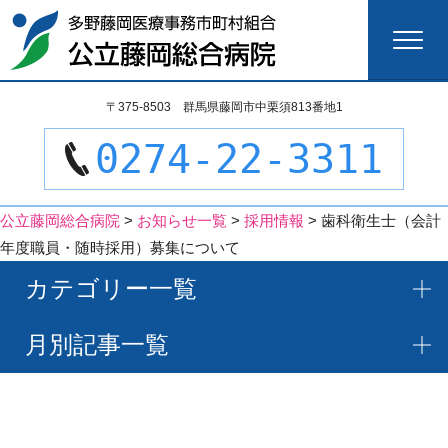
検
〒375-8503 群馬県藤岡市中栗須813番地1
索:
0274-22-3311
公立藤岡総合病院
>
お知らせ一覧
>
採用情報
>
歯科衛生士（会計
年度職員・随時採用）募集について
カテゴリー一覧
月別記事一覧