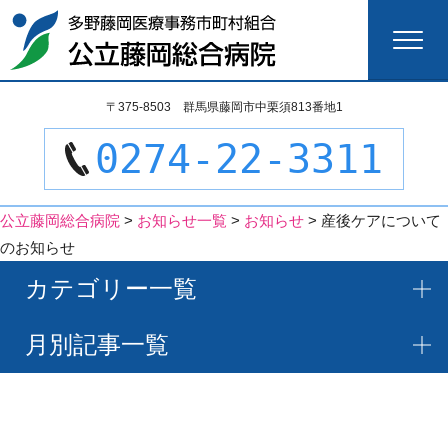
検
〒375-8503 群馬県藤岡市中栗須813番地1
索:
0274-22-3311
公立藤岡総合病院
>
お知らせ一覧
>
お知らせ
>
産後ケアについて
のお知らせ
カテゴリー一覧
月別記事一覧