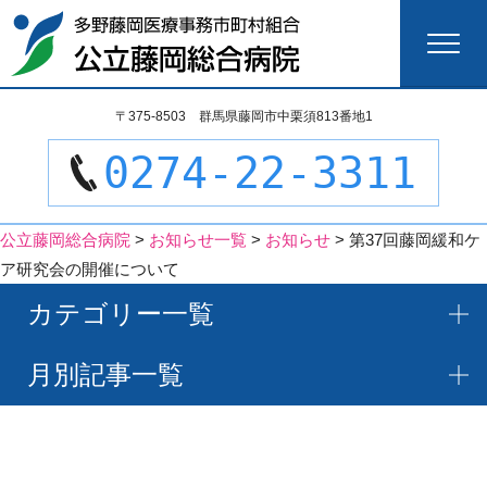
検
〒375-8503 群馬県藤岡市中栗須813番地1
索:
0274-22-3311
公立藤岡総合病院
>
お知らせ一覧
>
お知らせ
>
第37回藤岡緩和ケ
ア研究会の開催について
カテゴリー一覧
月別記事一覧