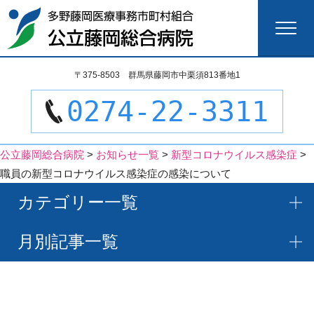
検
〒375-8503 群馬県藤岡市中栗須813番地1
索:
0274-22-3311
公立藤岡総合病院
>
お知らせ一覧
>
新型コロナウイルス感染症
>
職員の新型コロナウイルス感染症の感染について
カテゴリー一覧
月別記事一覧