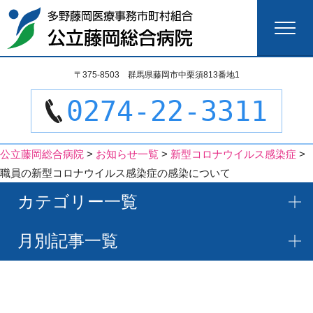
検
〒375-8503 群馬県藤岡市中栗須813番地1
索:
0274-22-3311
公立藤岡総合病院
>
お知らせ一覧
>
新型コロナウイルス感染症
>
職員の新型コロナウイルス感染症の感染について
カテゴリー一覧
月別記事一覧