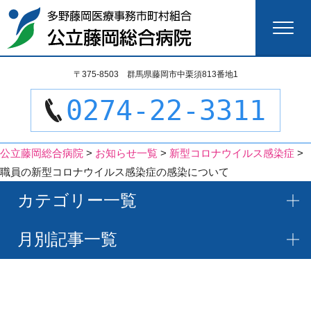
検
〒375-8503 群馬県藤岡市中栗須813番地1
索:
0274-22-3311
公立藤岡総合病院
>
お知らせ一覧
>
新型コロナウイルス感染症
>
職員の新型コロナウイルス感染症の感染について
カテゴリー一覧
月別記事一覧