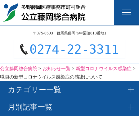
検
〒375-8503 群馬県藤岡市中栗須813番地1
索:
0274-22-3311
公立藤岡総合病院
>
お知らせ一覧
>
新型コロナウイルス感染症
>
職員の新型コロナウイルス感染症の感染について
カテゴリー一覧
月別記事一覧