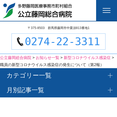
検
〒375-8503 群馬県藤岡市中栗須813番地1
索:
0274-22-3311
公立藤岡総合病院
>
お知らせ一覧
>
新型コロナウイルス感染症
>
職員の新型コロナウイルス感染症の発生について（第2報）
カテゴリー一覧
月別記事一覧