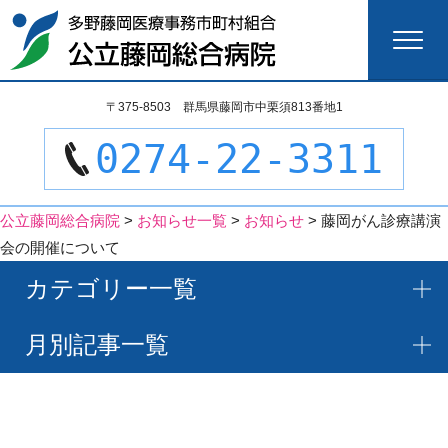
検
〒375-8503 群馬県藤岡市中栗須813番地1
索:
0274-22-3311
公立藤岡総合病院
>
お知らせ一覧
>
お知らせ
>
藤岡がん診療講演
会の開催について
カテゴリー一覧
月別記事一覧