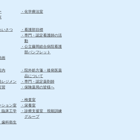
ー
化学療法室
床
あいさつ
看護部目標
専門・認定看護師の活
動
公立藤岡総合病院看護
部パンフレット
動画
案内
院外処方箋・後発医薬
品について
法レジメン
専門・認定薬剤師
実習
保険薬局の皆様へ
検査室
ーション室
栄養室
 臨床工学
診療支援室 視能訓練
グループ
 歯科衛生