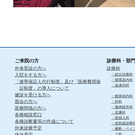
ご来院の方
診療科・部
外来受診の方へ
診療科
入院をする方へ
総合診療科
循環器内科
「連帯保証人代行制度」及び「医療費用保
血液内科
証制度」の導入について
健診を受ける方へ
糖尿病内科
面会の方へ
外科
脳神経外科
医療関係の方へ
皮膚科
各種相談窓口
産婦人科
各種診断書等の作成について
放射線診断
外来診療予定
麻酔・ペイ
休診予定
ク科