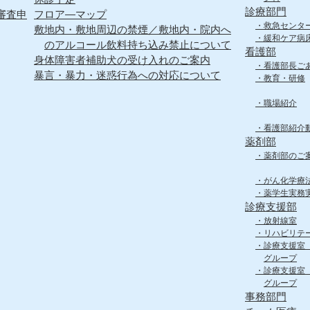
診療部門
審査申
フロア―マップ
救急センタ
敷地内・敷地周辺の禁煙／敷地内・院内へ
緩和ケア病
のアルコール飲料持ち込み禁止について
看護部
身体障害者補助犬の受け入れのご案内
看護部長ご
暴言・暴力・迷惑行為への対応について
教育・研修
職場紹介
看護部紹介
薬剤部
薬剤部のご
がん化学療
薬学生実務
診療支援部
放射線室
リハビリテ
診療支援室
グループ
診療支援室
グループ
事務部門