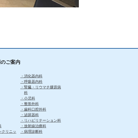
門のご案内
消化器内科
呼吸器内科
腎臓・リウマチ膠原病
科
小児科
整形外科
歯科口腔外科
泌尿器科
リハビリテーション科
科
放射線治療科
ンクリニッ
病理診断科