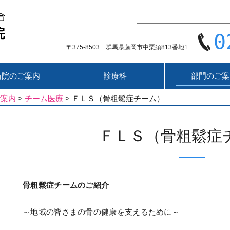
0
〒375-8503 群馬県藤岡市中栗須813番地1
当院のご案内
診療科
部門のご案
ご案内
>
チーム医療
>
ＦＬＳ（骨粗鬆症チーム）
ＦＬＳ（骨粗鬆症
骨粗鬆症チームのご紹介
～地域の皆さまの骨の健康を支えるために～