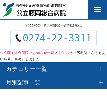
検
〒375-8503 群馬県藤岡市中栗須813番地1
索:
0274-22-3311
公立藤岡総合病院
>
お知らせ一覧
>
お知らせ
>
広報誌「ささえあ
い42号」を発刊しました
カテゴリー一覧
月別記事一覧