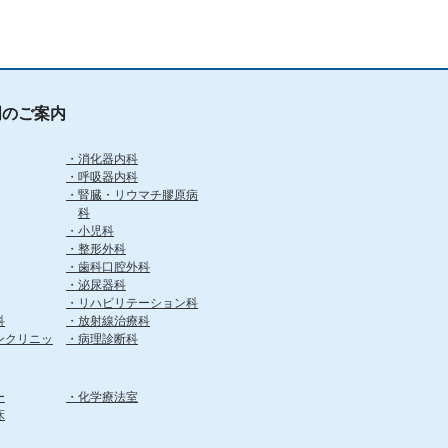
門のご案内
消化器内科
呼吸器内科
腎臓・リウマチ膠原病
科
小児科
整形外科
歯科口腔外科
泌尿器科
リハビリテーション科
科
放射線治療科
ンクリニッ
病理診断科
ー
化学療法室
床