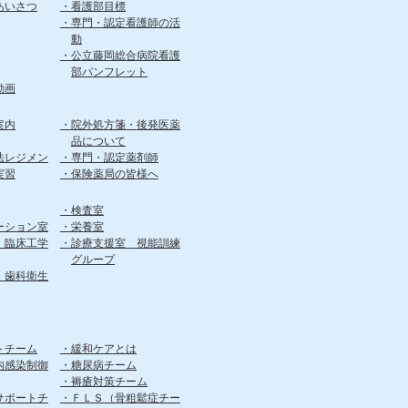
あいさつ
看護部目標
専門・認定看護師の活
動
公立藤岡総合病院看護
部パンフレット
動画
案内
院外処方箋・後発医薬
品について
法レジメン
専門・認定薬剤師
実習
保険薬局の皆様へ
検査室
ーション室
栄養室
 臨床工学
診療支援室 視能訓練
グループ
 歯科衛生
トチーム
緩和ケアとは
内感染制御
糖尿病チーム
褥瘡対策チーム
サポートチ
ＦＬＳ（骨粗鬆症チー