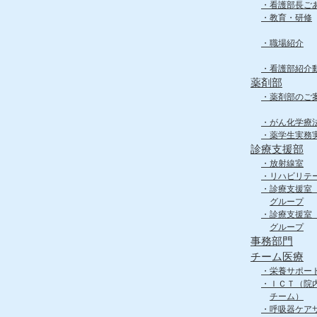
看護部長ご
教育・研修
職場紹介
看護部紹介
薬剤部
薬剤部のご
がん化学療
薬学生実務
診療支援部
放射線室
リハビリテ
診療支援室
グループ
診療支援室
グループ
事務部門
チーム医療
栄養サポー
ＩＣＴ（院
チーム）
呼吸器ケア