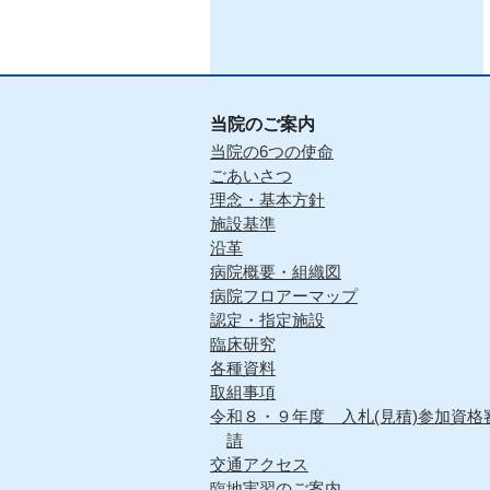
当院のご案内
当院の6つの使命
ごあいさつ
理念・基本方針
施設基準
沿革
病院概要・組織図
病院フロアーマップ
認定・指定施設
臨床研究
各種資料
取組事項
令和８・９年度 入札(見積)参加資格
請
交通アクセス
臨地実習のご案内