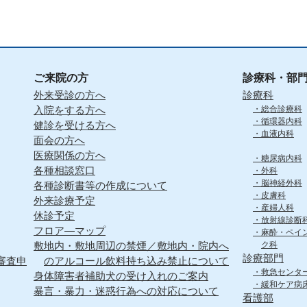
ご来院の方
診療科・部
外来受診の方へ
診療科
入院をする方へ
総合診療科
循環器内科
健診を受ける方へ
血液内科
面会の方へ
医療関係の方へ
糖尿病内科
各種相談窓口
外科
脳神経外科
各種診断書等の作成について
皮膚科
外来診療予定
産婦人科
休診予定
放射線診断
フロア―マップ
麻酔・ペイ
敷地内・敷地周辺の禁煙／敷地内・院内へ
ク科
診療部門
審査申
のアルコール飲料持ち込み禁止について
救急センタ
身体障害者補助犬の受け入れのご案内
緩和ケア病
暴言・暴力・迷惑行為への対応について
看護部