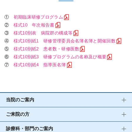
①
初期臨床研修プログラム
②
様式10 年次報告書
③
様式10別表 病院群の構成等
④
様式10別紙1 研修管理委員会名簿名簿と開催回数
⑤
様式10別紙2 患者数・研修医数
⑥
様式10別紙3 研修プログラムの名称及び概要
⑦
様式10別紙4 指導医名簿
当院のご案内
ご来院の方
診療科・部門のご案内