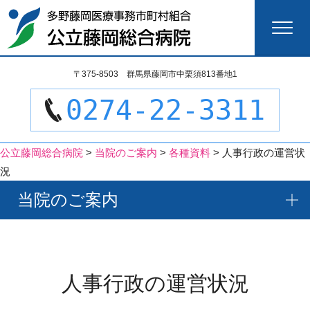
検
〒375-8503 群馬県藤岡市中栗須813番地1
索:
0274-22-3311
公立藤岡総合病院
>
当院のご案内
>
各種資料
>
人事行政の運営状
況
当院のご案内
人事行政の運営状況