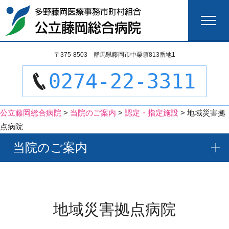
検
〒375-8503 群馬県藤岡市中栗須813番地1
索:
0274-22-3311
公立藤岡総合病院
>
当院のご案内
>
認定・指定施設
>
地域災害拠
点病院
当院のご案内
地域災害拠点病院