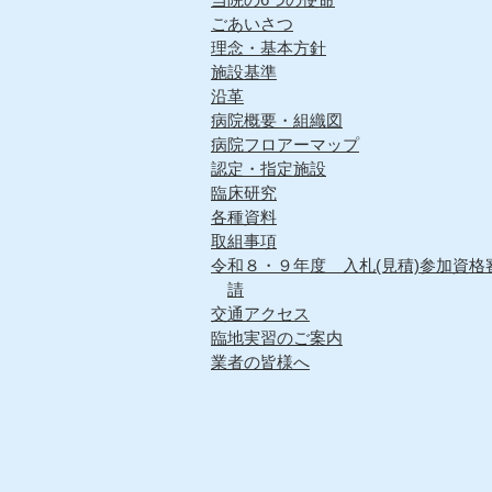
ごあいさつ
理念・基本方針
施設基準
沿革
病院概要・組織図
病院フロアーマップ
認定・指定施設
臨床研究
各種資料
取組事項
令和８・９年度 入札(見積)参加資格
請
交通アクセス
臨地実習のご案内
業者の皆様へ