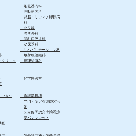
消化器内科
呼吸器内科
腎臓・リウマチ膠原病
科
小児科
整形外科
歯科口腔外科
泌尿器科
リハビリテーション科
科
放射線治療科
ンクリニッ
病理診断科
ー
化学療法室
床
あいさつ
看護部目標
専門・認定看護師の活
動
公立藤岡総合病院看護
部パンフレット
動画
案内
院外処方箋・後発医薬