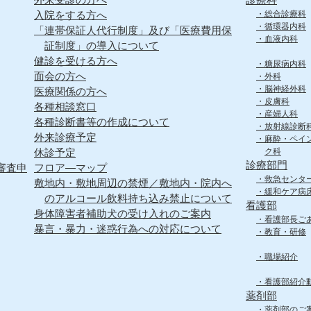
入院をする方へ
総合診療科
循環器内科
「連帯保証人代行制度」及び「医療費用保
血液内科
証制度」の導入について
健診を受ける方へ
糖尿病内科
面会の方へ
外科
脳神経外科
医療関係の方へ
皮膚科
各種相談窓口
産婦人科
各種診断書等の作成について
放射線診断
外来診療予定
麻酔・ペイ
休診予定
ク科
診療部門
審査申
フロア―マップ
救急センタ
敷地内・敷地周辺の禁煙／敷地内・院内へ
緩和ケア病
のアルコール飲料持ち込み禁止について
看護部
身体障害者補助犬の受け入れのご案内
看護部長ご
暴言・暴力・迷惑行為への対応について
教育・研修
職場紹介
看護部紹介
薬剤部
薬剤部のご