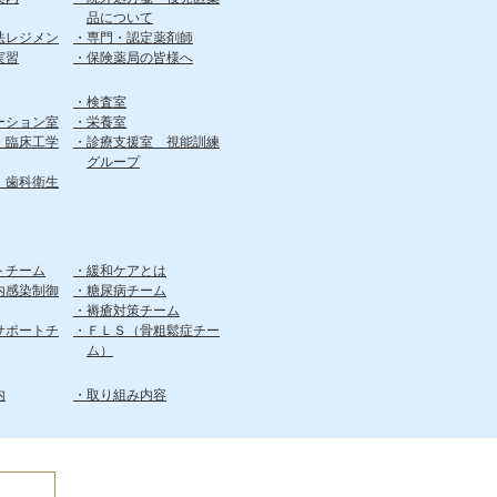
品について
法レジメン
専門・認定薬剤師
実習
保険薬局の皆様へ
検査室
ーション室
栄養室
 臨床工学
診療支援室 視能訓練
グループ
 歯科衛生
トチーム
緩和ケアとは
内感染制御
糖尿病チーム
褥瘡対策チーム
サポートチ
ＦＬＳ（骨粗鬆症チー
ム）
内
取り組み内容