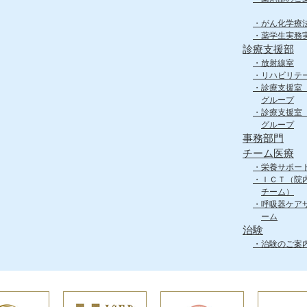
がん化学療
薬学生実務
診療支援部
放射線室
リハビリテ
診療支援室
グループ
診療支援室
グループ
事務部門
チーム医療
栄養サポー
ＩＣＴ（院
チーム）
呼吸器ケア
ーム
治験
治験のご案