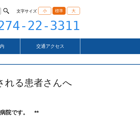
小
標準
大
文字サイズ
274-22-3311
内
交通アクセス
される患者さんへ
病院です。 **