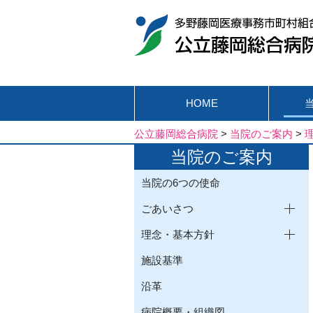
HOME
公立藤岡総合病院
>
当院のご案内
>
当院のご案内
当院の6つの使命
ごあいさつ
理念・基本方針
施設基準
沿革
病院概要・組織図