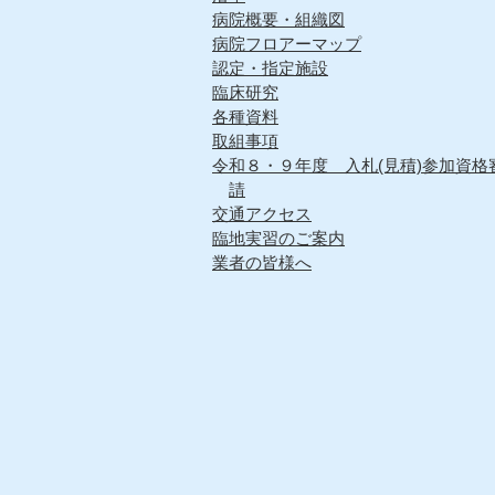
病院概要・組織図
病院フロアーマップ
認定・指定施設
臨床研究
各種資料
取組事項
令和８・９年度 入札(見積)参加資格
請
交通アクセス
臨地実習のご案内
業者の皆様へ