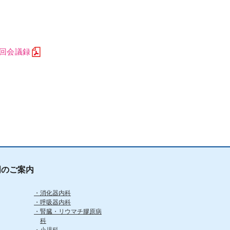
回会議録
門のご案内
消化器内科
呼吸器内科
腎臓・リウマチ膠原病
科