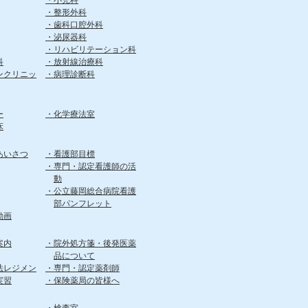
小児科
整形外科
歯科口腔外科
泌尿器科
リハビリテーション科
科
放射線治療科
ンクリニッ
病理診断科
ー
化学療法室
床
あいさつ
看護部目標
専門・認定看護師の活
動
公立藤岡総合病院看護
部パンフレット
動画
案内
院外処方箋・後発医薬
品について
法レジメン
専門・認定薬剤師
実習
保険薬局の皆様へ