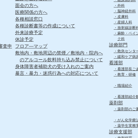
糖尿病内科
面会の方へ
外科
脳神経外科
医療関係の方へ
皮膚科
各種相談窓口
産婦人科
各種診断書等の作成について
放射線診断
外来診療予定
麻酔・ペイ
休診予定
ク科
診療部門
審査申
フロア―マップ
救急センタ
敷地内・敷地周辺の禁煙／敷地内・院内へ
緩和ケア病
のアルコール飲料持ち込み禁止について
看護部
身体障害者補助犬の受け入れのご案内
看護部長ご
暴言・暴力・迷惑行為への対応について
教育・研修
職場紹介
看護部紹介
薬剤部
薬剤部のご
がん化学療
薬学生実務
診療支援部