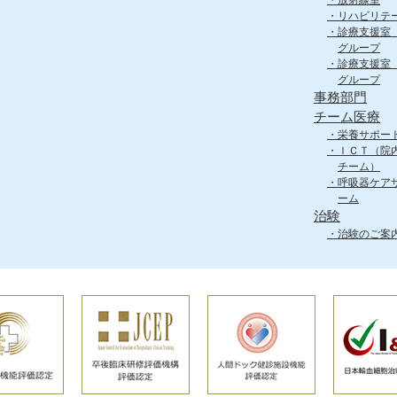
放射線室
リハビリテ
診療支援室
グループ
診療支援室
グループ
事務部門
チーム医療
栄養サポー
ＩＣＴ（院
チーム）
呼吸器ケア
ーム
治験
治験のご案