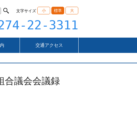
小
標準
大
文字サイズ
274-22-3311
内
交通アクセス
組合議会会議録