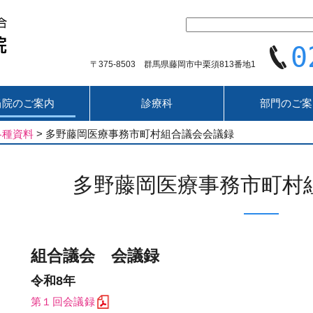
0
〒375-8503 群馬県藤岡市中栗須813番地1
当院のご案内
診療科
部門のご案
各種資料
>
多野藤岡医療事務市町村組合議会会議録
多野藤岡医療事務市町村
組合議会 会議録
令和8年
第１回会議録