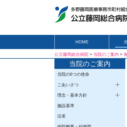
HOME
公立藤岡総合病院
>
当院のご案内
>
当院のご案内
当院の6つの使命
ごあいさつ
理念・基本方針
施設基準
沿革
病院概要・組織図