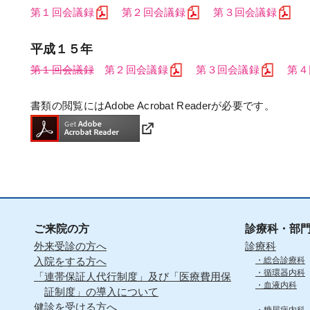
第１回会議録
第２回会議録
第３回会議録
平成１５年
第１回会議録
第２回会議録
第３回会議録
第４
書類の閲覧にはAdobe Acrobat Readerが必要です。
ご来院の方
診療科・部
外来受診の方へ
診療科
入院をする方へ
総合診療科
循環器内科
「連帯保証人代行制度」及び「医療費用保
血液内科
証制度」の導入について
健診を受ける方へ