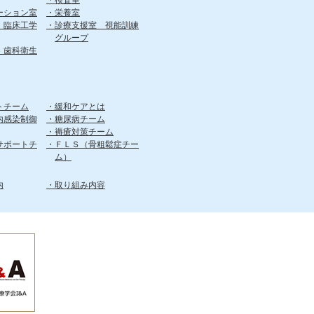
検査室
ーション室
栄養室
 臨床工学
診療支援室 視能訓練
グループ
 歯科衛生
トチーム
緩和ケアとは
内感染制御
糖尿病チーム
褥瘡対策チーム
サポートチ
ＦＬＳ（骨粗鬆症チー
ム）
内
取り組み内容